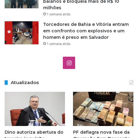
baianos e bloqueia mais de R$ 10
milhões
1 semana atrás
Torcedores de Bahia e Vitória entram
em confronto com explosivos e um
homem é preso em Salvador
1 semana atrás
I
n
Atualizados
s
t
a
g
Dino autoriza abertura do
PF deflagra nova fase da
r