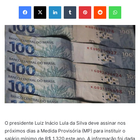
Facebook
X
Linkedin
Tumblr
Pinterest
Reddit
WhatsApp
O presidente Luiz Inácio Lula da Silva deve assinar nos
próximos dias a Medida Provisória (MP) para instituir o
salário mínimo de R$ 1.320 este ano. A informação foi dada