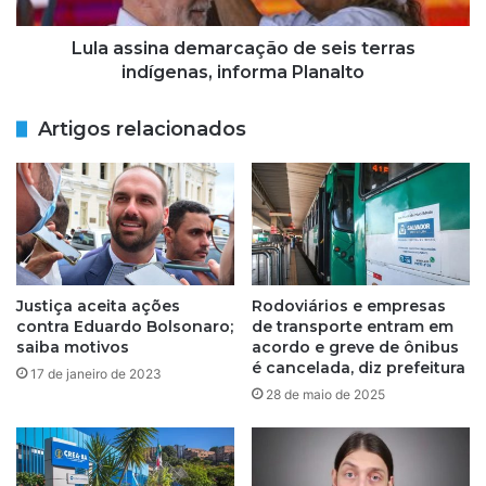
i
o
n
l
a
Lula assina demarcação de seis terras
d
d
indígenas, informa Planalto
a
e
d
m
Artigos relacionados
o
a
s
r
d
c
u
a
r
ç
a
ã
n
o
t
d
Justiça aceita ações
Rodoviários e empresas
e
e
contra Eduardo Bolsonaro;
de transporte entram em
a
s
saiba motivos
acordo e greve de ônibus
M
e
é cancelada, diz prefeitura
17 de janeiro de 2023
i
i
28 de maio de 2025
c
s
a
t
r
e
e
r