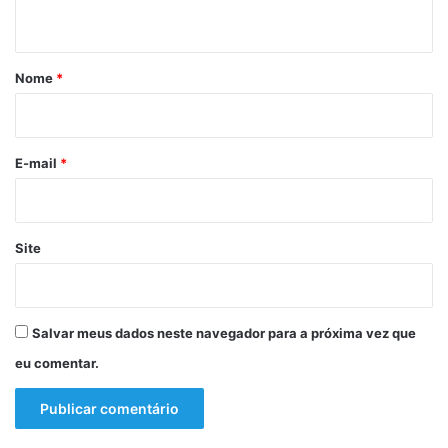
a
l
t
b
a
á
a
n
f
a
r
Nome
*
o
l
i
t
o
o
*
E-mail
*
Site
Salvar meus dados neste navegador para a próxima vez que
eu comentar.