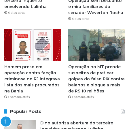
terceiro inquérito
Operação Sem Desconto
envolvendo Lulinha
e mira familiares do
a
senador Weverton Rocha
4 dias atrás
4 dias atrás
m
Homem preso em
Operação no MT prende
operação contra facção
suspeitos de praticar
criminosa no RJ integrava
golpes do falso PIX contra
lista dos mais procurados
baianos e bloqueia mais
na Bahia
de R$ 10 milhões
1 semana atrás
1 semana atrás
Popular Posts
Dino autoriza abertura do terceiro