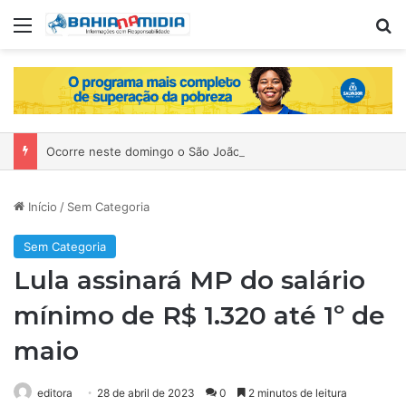
Menu
P
Ocorre neste domingo o São João da Bahia no Mercado de Paripe
Início
/
Sem Categoria
Sem Categoria
Lula assinará MP do salário
mínimo de R$ 1.320 até 1º de
maio
editora
28 de abril de 2023
0
2 minutos de leitura