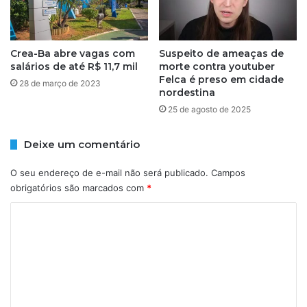
t
r
a
a
d
s
e
Crea-Ba abre vagas com
Suspeito de ameaças de
i
salários de até R$ 11,7 mil
morte contra youtuber
F
n
Felca é preso em cidade
e
d
28 de março de 2023
nordestina
i
í
r
25 de agosto de 2025
g
a
e
e
n
Deixe um comentário
f
a
a
s
O seu endereço de e-mail não será publicado.
Campos
z
,
obrigatórios são marcados com
*
l
i
o
n
C
n
f
o
g
o
o
m
r
d
m
e
e
a
n
s
P