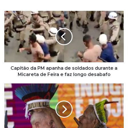
C
a
p
i
t
ã
o
d
a
P
Capitão da PM apanha de soldados durante a
M
Micareta de Feira e faz longo desabafo
a
p
L
a
u
n
l
h
a
a
a
d
s
e
s
s