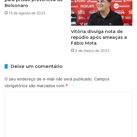
e
m
Bolsonaro
m
p
15 de agosto de 2023
i
r
n
e
í
s
Vitória divulga nota de
c
a
repúdio após ameaças a
i
Fábio Mota
a
o
p
3 de março de 2023
n
a
e
g
Deixe um comentário
s
a
t
r
O seu endereço de e-mail não será publicado.
Campos
a
i
obrigatórios são marcados com
*
t
n
e
d
C
r
e
o
ç
n
a
i
m
-
z
e
f
a
e
ç
n