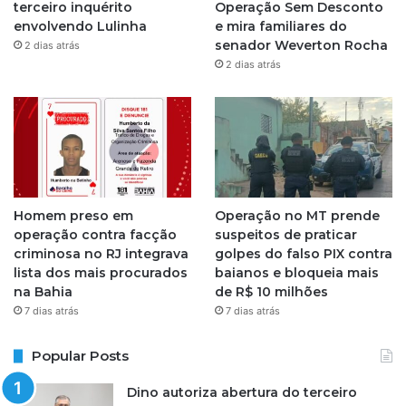
r
terceiro inquérito
Operação Sem Desconto
envolvendo Lulinha
e mira familiares do
a
senador Weverton Rocha
2 dias atrás
2 dias atrás
m
Homem preso em
Operação no MT prende
operação contra facção
suspeitos de praticar
criminosa no RJ integrava
golpes do falso PIX contra
lista dos mais procurados
baianos e bloqueia mais
na Bahia
de R$ 10 milhões
7 dias atrás
7 dias atrás
Popular Posts
Dino autoriza abertura do terceiro