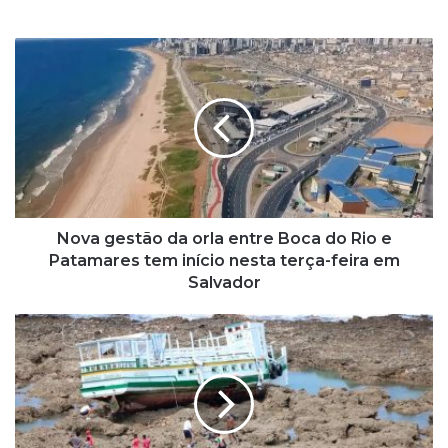
N
o
v
a
g
e
s
t
ã
o
Nova gestão da orla entre Boca do Rio e
d
Patamares tem início nesta terça-feira em
a
Salvador
o
r
J
l
u
a
s
e
t
n
i
t
ç
r