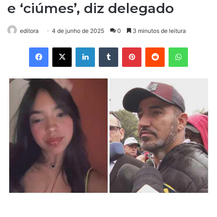
e ‘ciúmes’, diz delegado
editora
4 de junho de 2025
0
3 minutos de leitura
Facebook
X
Linkedin
Tumblr
Pinterest
Reddit
WhatsApp