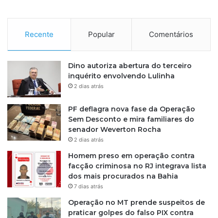
r
á
g
i
Recente
Popular
Comentários
o
n
a
Dino autoriza abertura do terceiro
t
inquérito envolvendo Lulinha
r
2 dias atrás
a
v
PF deflagra nova fase da Operação
e
Sem Desconto e mira familiares do
s
senador Weverton Rocha
s
2 dias atrás
i
a
Homem preso em operação contra
S
facção criminosa no RJ integrava lista
a
dos mais procurados na Bahia
l
7 dias atrás
v
Operação no MT prende suspeitos de
a
praticar golpes do falso PIX contra
d