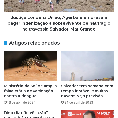
a
e
c
B
o
o
n
Justiça condena União, Agerba e empresa a
c
d
pagar indenização a sobrevivente de naufrágio
a
e
na travessia Salvador-Mar Grande
d
n
o
a
Artigos relacionados
R
U
i
n
o
i
e
ã
P
o
a
,
t
A
a
g
Ministério da Saúde amplia
Salvador terá semana com
m
e
faixa etária de vacinação
tempo instável e muitas
a
r
contra a dengue
nuvens; veja previsão
r
b
18 de abril de 2024
24 de abril de 2023
e
a
s
e
Dino diz não vê razão”
t
e
para prisão preventiva de