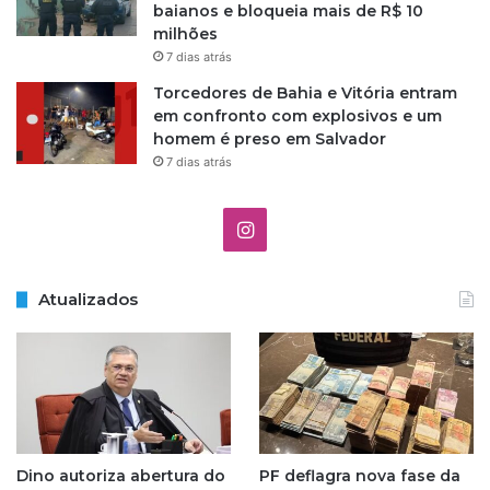
baianos e bloqueia mais de R$ 10
o
milhões
r
7 dias atrás
-
M
Torcedores de Bahia e Vitória entram
a
em confronto com explosivos e um
r
homem é preso em Salvador
G
7 dias atrás
r
a
n
I
d
e
n
Atualizados
s
t
a
g
Dino autoriza abertura do
PF deflagra nova fase da