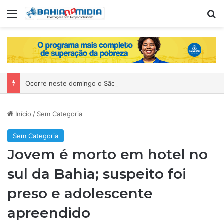
Menu
P
Ocorre neste domingo o São João da Bahia no Mercado de Paripe
Início
/
Sem Categoria
Sem Categoria
Jovem é morto em hotel no
sul da Bahia; suspeito foi
preso e adolescente
apreendido