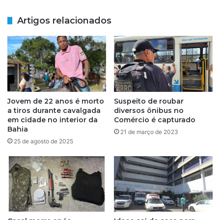
i
ó
e
s
Artigos relacionados
B
c
,
o
V
n
i
f
t
r
ó
o
r
n
i
t
Jovem de 22 anos é morto
Suspeito de roubar
a
o
a tiros durante cavalgada
diversos ônibus no
p
c
em cidade no interior da
Comércio é capturado
r
o
Bahia
21 de março de 2023
o
m
25 de agosto de 2025
r
p
r
o
o
l
g
i
a
c
f
i
e
a
i