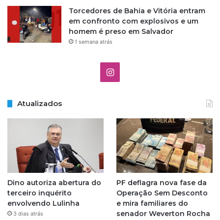
Torcedores de Bahia e Vitória entram
em confronto com explosivos e um
homem é preso em Salvador
1 semana atrás
I
n
Atualizados
s
t
a
g
Dino autoriza abertura do
PF deflagra nova fase da
r
terceiro inquérito
Operação Sem Desconto
envolvendo Lulinha
e mira familiares do
a
senador Weverton Rocha
3 dias atrás