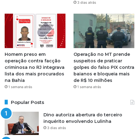
3 dias atrás
m
Homem preso em
Operação no MT prende
operação contra facção
suspeitos de praticar
criminosa no RJ integrava
golpes do falso PIX contra
lista dos mais procurados
baianos e bloqueia mais
na Bahia
de R$ 10 milhões
1 semana atrás
1 semana atrás
Popular Posts
Dino autoriza abertura do terceiro
inquérito envolvendo Lulinha
3 dias atrás