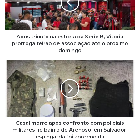
t
r
i
u
n
f
Após triunfo na estreia da Série B, Vitória
o
prorroga feirão de associação até o próximo
n
domingo
a
e
C
s
a
t
s
r
a
e
l
i
m
a
o
d
r
a
r
S
e
Casal morre após confronto com policiais
é
a
militares no bairro do Arenoso, em Salvador;
r
p
espingarda foi apreendida