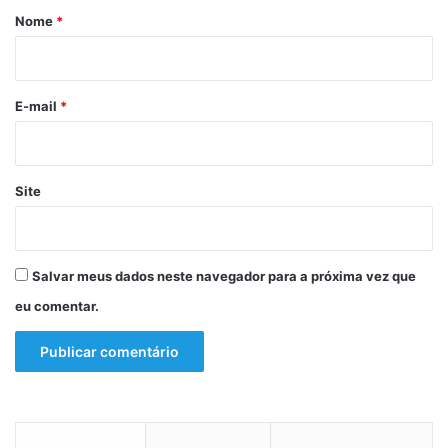
ó
r
r
Nome
*
x
e
i
i
n
m
o
o
o
s
*
E-mail
*
d
o
o
,
m
e
i
m
Site
n
S
g
a
o
l
v
Salvar meus dados neste navegador para a próxima vez que
a
eu comentar.
d
o
r
;
e
s
p