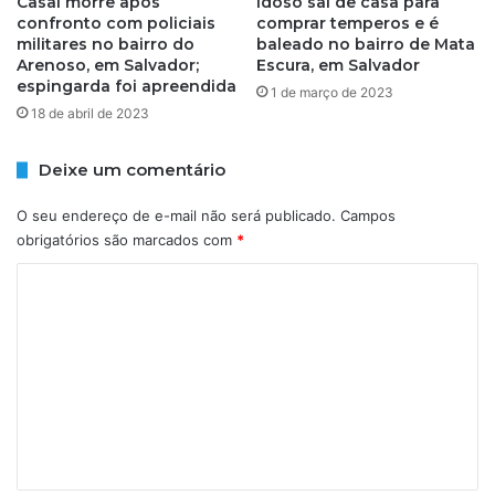
i
Casal morre após
Idoso sai de casa para
r
confronto com policiais
comprar temperos e é
s
militares no bairro do
baleado no bairro de Mata
ã
m
Arenoso, em Salvador;
Escura, em Salvador
o
i
espingarda foi apreendida
d
1 de março de 2023
l
e
18 de abril de 2023
i
a
t
s
a
Deixe um comentário
s
r
o
e
O seu endereço de e-mail não será publicado.
Campos
c
s
obrigatórios são marcados com
*
i
n
a
o
C
ç
b
o
ã
a
o
m
i
a
r
e
t
r
n
é
o
o
d
t
p
o
á
r
A