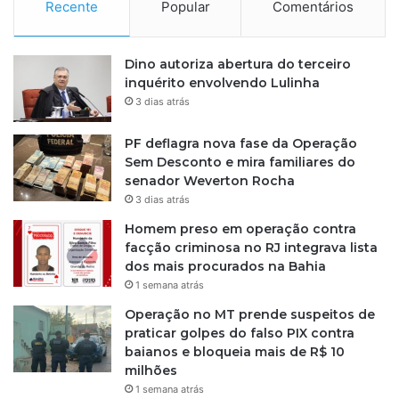
Recente
Popular
Comentários
i
n
g
a
Dino autoriza abertura do terceiro
r
inquérito envolvendo Lulinha
d
3 dias atrás
a
f
PF deflagra nova fase da Operação
o
Sem Desconto e mira familiares do
i
senador Weverton Rocha
a
3 dias atrás
p
Homem preso em operação contra
r
facção criminosa no RJ integrava lista
e
dos mais procurados na Bahia
e
1 semana atrás
n
d
Operação no MT prende suspeitos de
i
praticar golpes do falso PIX contra
d
baianos e bloqueia mais de R$ 10
a
milhões
1 semana atrás