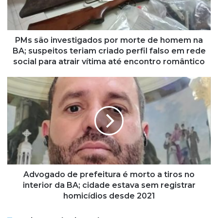
i
n
v
e
PMs são investigados por morte de homem na
s
BA; suspeitos teriam criado perfil falso em rede
t
social para atrair vítima até encontro romântico
i
g
A
a
d
d
v
o
o
s
g
p
a
o
d
r
o
m
d
o
e
Advogado de prefeitura é morto a tiros no
r
p
interior da BA; cidade estava sem registrar
t
r
homicídios desde 2021
e
e
d
f