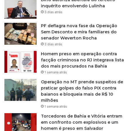
r
i
inquérito envolvendo Lulinha
v
o
3 dias atrás
í
s
t
d
PF deflagra nova fase da Operação
i
e
Sem Desconto e mira familiares do
m
s
senador Weverton Rocha
a
d
3 dias atrás
a
e
t
2
Homem preso em operação contra
é
0
facção criminosa no RJ integrava lista
e
2
dos mais procurados na Bahia
n
1
1 semana atrás
c
Operação no MT prende suspeitos de
o
praticar golpes do falso PIX contra
n
baianos e bloqueia mais de R$ 10
t
milhões
r
1 semana atrás
o
r
Torcedores de Bahia e Vitória entram
o
em confronto com explosivos e um
m
homem é preso em Salvador