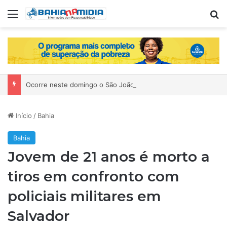
Menu
P
Ocorre neste domingo o São João da Bahia no Mercado de Paripe
Início
/
Bahia
Bahia
Jovem de 21 anos é morto a
tiros em confronto com
policiais militares em
Salvador