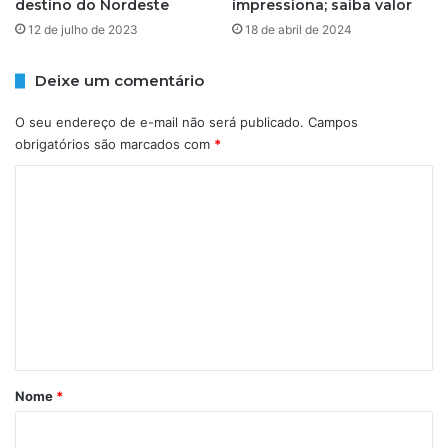
destino do Nordeste
impressiona; saiba valor
e
n
r
t
12 de julho de 2023
18 de abril de 2024
i
e
a
r
Deixe um comentário
m
i
c
o
O seu endereço de e-mail não será publicado.
Campos
r
r
obrigatórios são marcados com
*
i
d
a
a
C
d
B
o
o
A
p
;
m
e
c
e
r
i
f
n
d
i
a
t
l
d
á
f
e
a
e
r
Nome
*
l
s
i
s
t
o