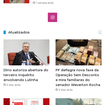
â
1 semana atrás
n
t
i
I
c
o
n
Atualizados
s
t
a
g
Dino autoriza abertura do
PF deflagra nova fase da
r
terceiro inquérito
Operação Sem Desconto
envolvendo Lulinha
e mira familiares do
a
senador Weverton Rocha
3 dias atrás
3 dias atrás
m