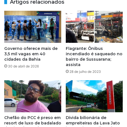
Artigos relacionados
e
e
h
i
o
t
m
u
e
r
m
a
n
é
a
m
Governo oferece mais de
Flagrante: Ônibus
B
o
3,5 mil vagas em 40
incendiado é saqueado no
A
r
cidades da Bahia
bairro de Sussuarana;
;
t
assista
30 de abril de 2026
s
o
28 de julho de 2023
u
a
s
t
p
i
e
r
i
o
t
s
o
n
s
o
Chefão do PCC é preso em
Dívida bilionária de
t
resort de luxo de badalado
empreiteiras da Lava Jato
i