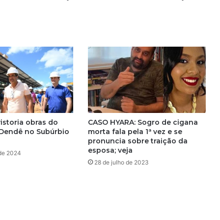
E
d
n
a
l
d
o
R
o
d
r
i
istoria obras do
CASO HYARA: Sogro de cigana
g
Dendê no Subúrbio
morta fala pela 1ª vez e se
u
pronuncia sobre traição da
e
esposa; veja
 de 2024
s
28 de julho de 2023
d
i
z
q
u