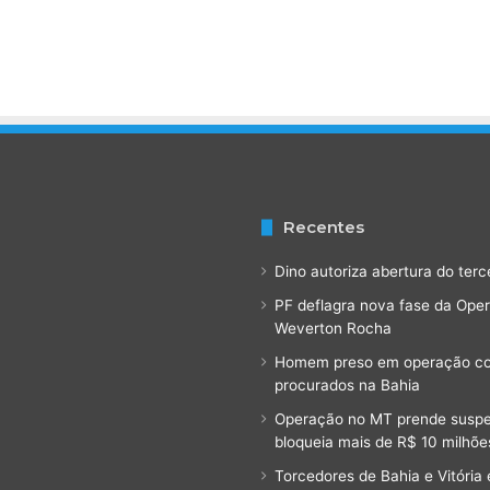
n
e
g
o
c
i
a
ç
ã
o
Recentes
c
o
Dino autoriza abertura do terc
m
PF deflagra nova fase da Ope
t
Weverton Rocha
r
e
Homem preso em operação cont
i
procurados na Bahia
n
Operação no MT prende suspeit
a
bloqueia mais de R$ 10 milhõe
d
Torcedores de Bahia e Vitóri
o