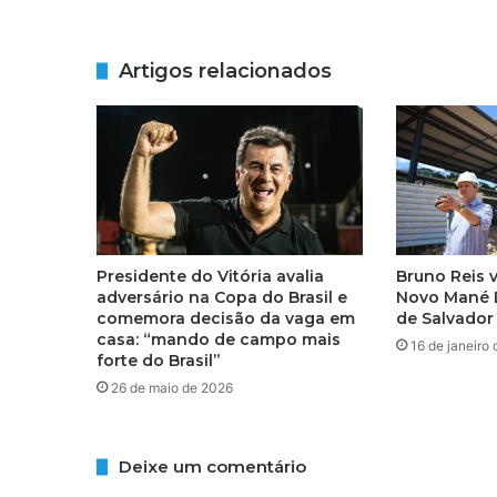
i
g
u
Artigos relacionados
e
s
m
o
s
t
r
a
e
Presidente do Vitória avalia
Bruno Reis v
m
adversário na Copa do Brasil e
Novo Mané 
p
comemora decisão da vaga em
de Salvador
o
casa: “mando de campo mais
16 de janeiro
l
forte do Brasil”
g
26 de maio de 2026
a
ç
ã
Deixe um comentário
o