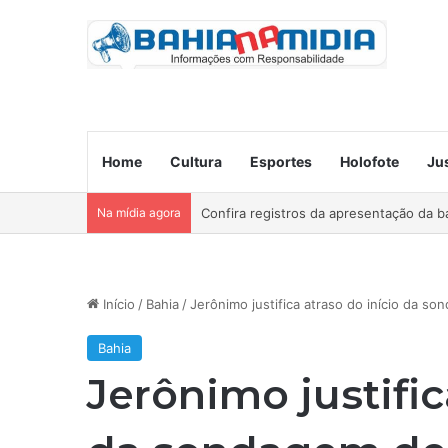
Home
Cultura
Esportes
Holofote
Ju
Na mídia agora
Ocorre neste domingo o São João da B
Início
/
Bahia
/
Jerônimo justifica atraso do início da s
Bahia
Jerônimo justific