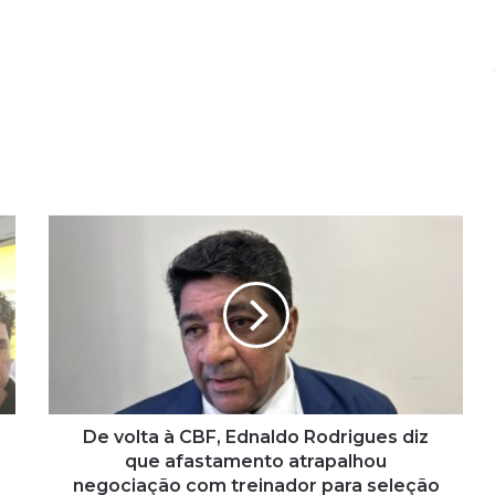
D
e
v
o
l
t
a
à
C
B
De volta à CBF, Ednaldo Rodrigues diz
F
que afastamento atrapalhou
,
negociação com treinador para seleção