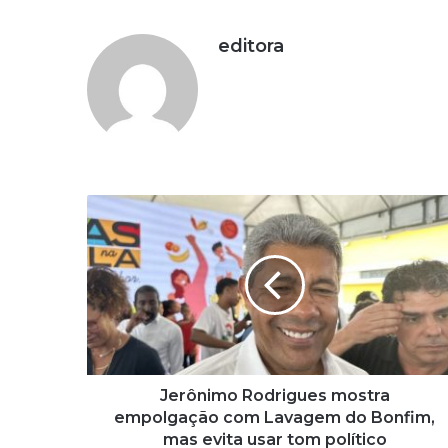
editora
J
e
r
ô
n
i
m
o
R
o
Jerônimo Rodrigues mostra
d
empolgação com Lavagem do Bonfim,
r
mas evita usar tom político