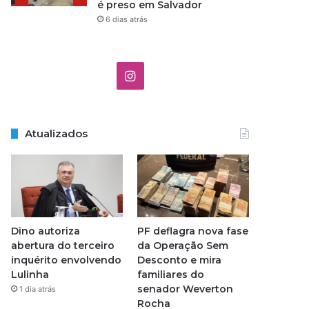
é preso em Salvador
6 dias atrás
I
n
s
Atualizados
t
a
g
Dino autoriza
PF deflagra nova fase
r
abertura do terceiro
da Operação Sem
inquérito envolvendo
Desconto e mira
a
Lulinha
familiares do
senador Weverton
1 dia atrás
m
Rocha