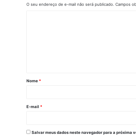
c
O seu endereço de e-mail não será publicado.
Campos ob
o
m
C
L
o
a
v
m
a
e
g
e
n
m
t
d
á
o
B
r
Nome
*
o
i
n
f
o
i
*
E-mail
*
m
,
m
a
Salvar meus dados neste navegador para a próxima v
s