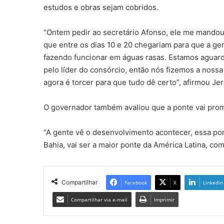
estudos e obras sejam cobridos.
“Ontem pedir ao secretário Afonso, ele me mandou
que entre os dias 10 e 20 chegariam para que a gen
fazendo funcionar em águas rasas. Estamos aguard
pelo líder do consórcio, então nós fizemos a noss
agora é torcer para que tudo dê certo”, afirmou Je
O governador também avaliou que a ponte vai pro
“A gente vê o desenvolvimento acontecer, essa pont
Bahia, vai ser a maior ponte da América Latina, com
Compartilhar
Facebook
X
Linkedin
Compartilhar via e-mail
Imprimir