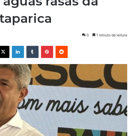
águas rasas da
Itaparica
0
1 minuto de leitura
X
Linkedin
Tumblr
Pinterest
Reddit