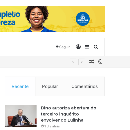
Entrar
Barra Lateral
Procurar por
Seguir
Artigo aleatório
Switch skin
Recente
Popular
Comentários
Dino autoriza abertura do
terceiro inquérito
envolvendo Lulinha
1 dia atrás