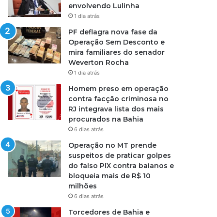
envolvendo Lulinha
1 dia atrás
PF deflagra nova fase da
Operação Sem Desconto e
mira familiares do senador
Weverton Rocha
1 dia atrás
Homem preso em operação
contra facção criminosa no
RJ integrava lista dos mais
procurados na Bahia
6 dias atrás
Operação no MT prende
suspeitos de praticar golpes
do falso PIX contra baianos e
bloqueia mais de R$ 10
milhões
6 dias atrás
Torcedores de Bahia e