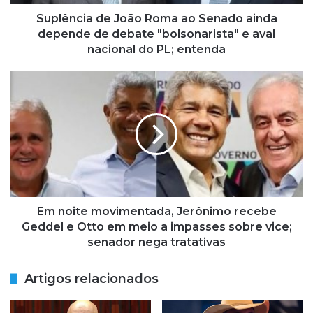
a
d
Suplência de João Roma ao Senado ainda
e
depende de debate "bolsonarista" e aval
J
nacional do PL; entenda
o
ã
E
o
m
R
n
o
o
m
i
a
t
a
e
o
m
S
o
e
v
Em noite movimentada, Jerônimo recebe
n
i
Geddel e Otto em meio a impasses sobre vice;
a
m
senador nega tratativas
d
e
o
n
Artigos relacionados
a
t
i
a
n
d