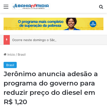
Menu
P
Ocorre neste domingo o São João da Bahia no Mercado de Paripe
Início
/
Brasil
Brasil
Jerônimo anuncia adesão a
programa do governo para
reduzir preço do diesel em
R$ 1,20