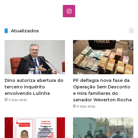
I
n
Atualizados
s
t
a
g
Dino autoriza abertura do
PF deflagra nova fase da
r
terceiro inquérito
Operação Sem Desconto
envolvendo Lulinha
e mira familiares do
a
senador Weverton Rocha
3 dias atrás
3 dias atrás
m