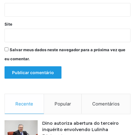
a
s
l
o
d
b
o
r
Site
P
e
L
v
;
i
e
c
Salvar meus dados neste navegador para a próxima vez que
n
e
t
eu comentar.
;
e
s
n
e
d
n
a
a
d
o
r
Recente
Popular
Comentários
n
e
g
Dino autoriza abertura do terceiro
a
inquérito envolvendo Lulinha
t