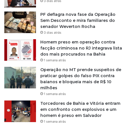
3 dias atrás
r
a
PF deflagra nova fase da Operação
t
Sem Desconto e mira familiares do
a
senador Weverton Rocha
t
3 dias atrás
i
Homem preso em operação contra
v
facção criminosa no RJ integrava lista
a
dos mais procurados na Bahia
s
1 semana atrás
Operação no MT prende suspeitos de
praticar golpes do falso PIX contra
baianos e bloqueia mais de R$ 10
milhões
1 semana atrás
Torcedores de Bahia e Vitória entram
em confronto com explosivos e um
homem é preso em Salvador
1 semana atrás