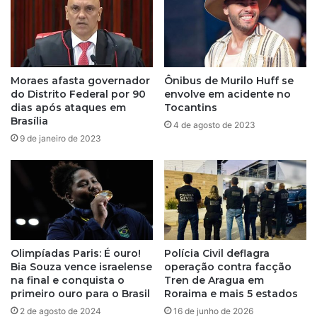
d
a
a
,
d
J
e
e
p
r
Moraes afasta governador
Ônibus de Murilo Huff se
e
ô
do Distrito Federal por 90
envolve em acidente no
n
n
dias após ataques em
Tocantins
d
i
Brasília
4 de agosto de 2023
e
m
9 de janeiro de 2023
d
o
e
r
d
e
e
c
b
e
a
b
t
e
e
G
Olimpíadas Paris: É ouro!
Polícia Civil deflagra
"
Bia Souza vence israelense
operação contra facção
e
na final e conquista o
Tren de Aragua em
b
d
primeiro ouro para o Brasil
Roraima e mais 5 estados
o
d
l
2 de agosto de 2024
16 de junho de 2026
e