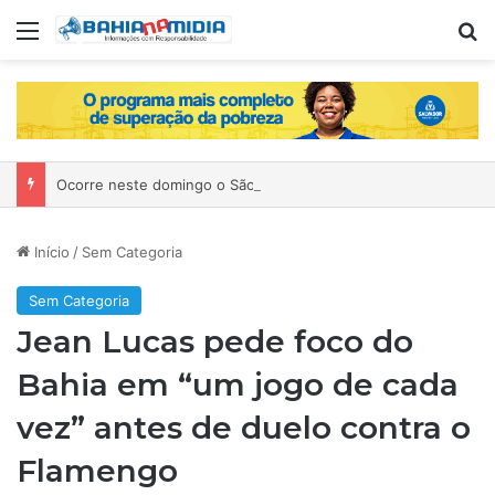
Menu
P
Ocorre neste domingo o São João da Bahia no Mercado de Paripe
Início
/
Sem Categoria
Sem Categoria
Jean Lucas pede foco do
Bahia em “um jogo de cada
vez” antes de duelo contra o
Flamengo