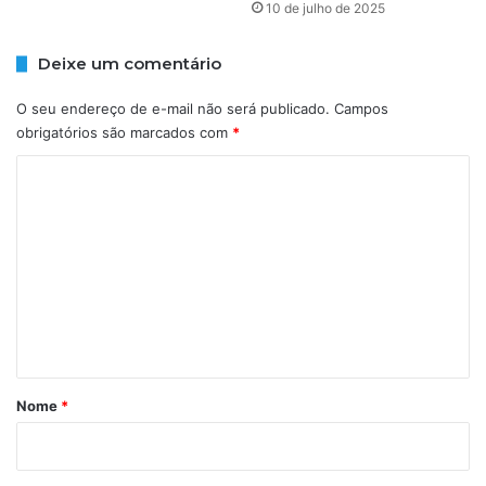
10 de julho de 2025
t
i
e
t
p
ó
Deixe um comentário
e
r
r
i
O seu endereço de e-mail não será publicado.
Campos
s
a
obrigatórios são marcados com
*
e
S
g
C
A
u
F
o
i
;
m
ç
s
ã
a
e
o
i
n
p
b
o
a
t
l
d
á
i
e
c
r
t
Nome
*
i
a
i
a
l
o
l
h