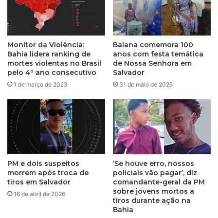
a
a
e
s
s
e
u
r
Monitor da Violência:
Baiana comemora 100
s
e
Bahia lidera ranking de
anos com festa temática
p
ú
mortes violentas no Brasil
de Nossa Senhora em
e
n
pelo 4º ano consecutivo
Salvador
i
e
1 de março de 2023
31 de maio de 2025
t
c
o
o
é
m
m
M
o
o
r
v
t
i
o
PM e dois suspeitos
‘Se houve erro, nossos
m
d
morrem após troca de
policiais vão pagar’, diz
e
tiros em Salvador
comandante-geral da PM
u
n
sobre jovens mortos a
r
t
16 de abril de 2026
tiros durante ação na
a
o
Bahia
n
V