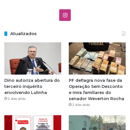
I
n
Atualizados
s
t
a
g
Dino autoriza abertura do
PF deflagra nova fase da
r
terceiro inquérito
Operação Sem Desconto
envolvendo Lulinha
e mira familiares do
a
senador Weverton Rocha
2 dias atrás
2 dias atrás
m