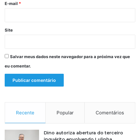
e
e
*
E-mail
*
m
s
S
a
l
Site
v
a
d
o
Salvar meus dados neste navegador para a próxima vez que
r
eu comentar.
Recente
Popular
Comentários
Dino autoriza abertura do terceiro
inquérito envolvendo Lulinha