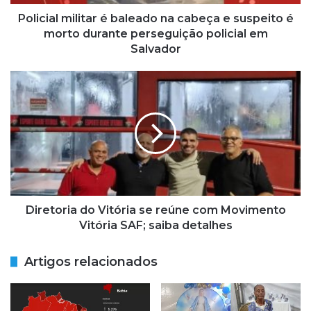
m
i
Policial militar é baleado na cabeça e suspeito é
l
morto durante perseguição policial em
i
Salvador
t
a
D
r
i
é
r
b
e
a
t
l
o
e
r
a
i
d
a
o
d
Diretoria do Vitória se reúne com Movimento
n
o
Vitória SAF; saiba detalhes
a
V
c
i
Artigos relacionados
a
t
b
ó
e
r
ç
i