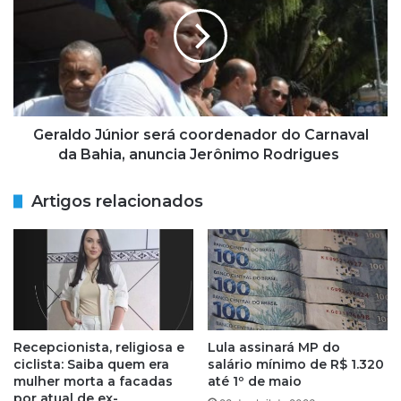
será
teve
coordenador
noite
do
de
Carnaval
terror
da
Bahia,
anuncia
Jerônimo
Geraldo Júnior será coordenador do Carnaval
Rodrigues
da Bahia, anuncia Jerônimo Rodrigues
Artigos relacionados
Recepcionista, religiosa e
Lula assinará MP do
ciclista: Saiba quem era
salário mínimo de R$ 1.320
mulher morta a facadas
até 1º de maio
por atual de ex-