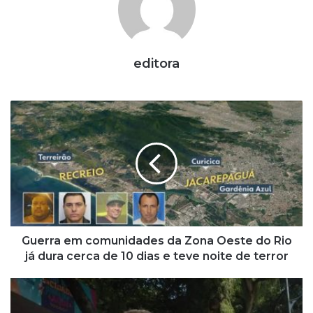
editora
Guerra
em
comunidades
da
Zona
Oeste
do
Rio
já
dura
Guerra em comunidades da Zona Oeste do Rio
cerca
já dura cerca de 10 dias e teve noite de terror
de
10
Geraldo
dias
Júnior
e