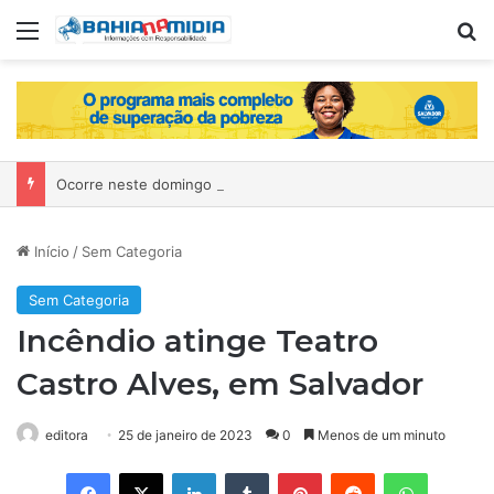
Menu
Pr
Ocorre neste domingo o São João da Bahia no Mercado de Paripe
Início
/
Sem Categoria
Sem Categoria
Incêndio atinge Teatro
Castro Alves, em Salvador
editora
25 de janeiro de 2023
0
Menos de um minuto
Facebook
X
Linkedin
Tumblr
Pinterest
Reddit
WhatsAp