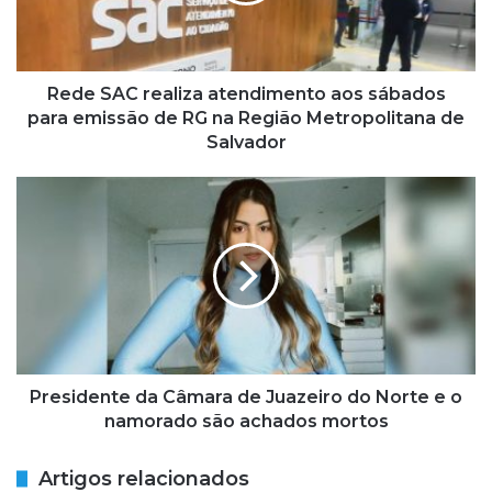
para
emissão
de
RG
Rede SAC realiza atendimento aos sábados
na
para emissão de RG na Região Metropolitana de
Região
Salvador
Metropolitana
de
Presidente
Salvador
da
Câmara
de
Juazeiro
do
Norte
e
o
namorado
Presidente da Câmara de Juazeiro do Norte e o
são
namorado são achados mortos
achados
mortos
Artigos relacionados