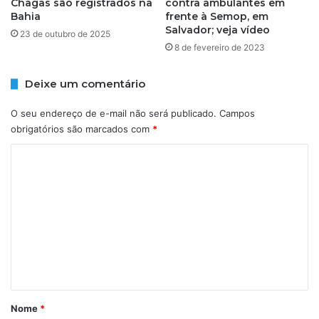
Chagas são registrados na
contra ambulantes em
Bahia
frente à Semop, em
Salvador; veja vídeo
23 de outubro de 2025
8 de fevereiro de 2023
Deixe um comentário
O seu endereço de e-mail não será publicado.
Campos
obrigatórios são marcados com
*
C
o
m
e
n
t
á
r
Nome
*