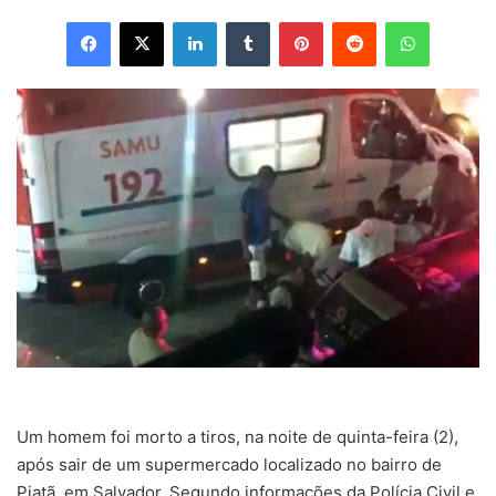
Facebook
X
Linkedin
Tumblr
Pinterest
Reddit
WhatsAp
Um homem foi morto a tiros, na noite de quinta-feira (2),
após sair de um supermercado localizado no bairro de
Piatã, em Salvador. Segundo informações da Polícia Civil e