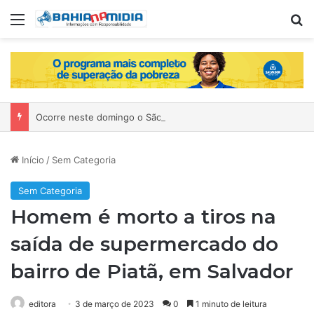
Menu
Pr
Ocorre neste domingo o São João da Bahia no Mercado de Paripe
Início
/
Sem Categoria
Sem Categoria
Homem é morto a tiros na
saída de supermercado do
bairro de Piatã, em Salvador
editora
3 de março de 2023
0
1 minuto de leitura