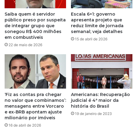
a
V
n
i
Saiba quem é servidor
Escala 6×1: governo
ç
n
público preso por suspeita
apresenta projeto que
o
i
de integrar grupo que
reduz limite de jornada
e
c
sonegou R$ 400 milhões
semanal; veja detalhes
g
em combustíveis
i
15 de abril de 2026
r
u
22 de maio de 2026
e
s
v
J
e
u
p
n
o
i
d
o
e
r
‘Fiz as contas pra chegar
Americanas: Recuperação
s
e
no valor que combinamos’:
judicial é 4ª maior da
e
a
mensagens entre Vorcaro
história do Brasil
r
d
e ex-BRB apontam ajuste
s
19 de janeiro de 2023
m
milionário por imóveis
u
i
16 de abril de 2026
s
t
p
e