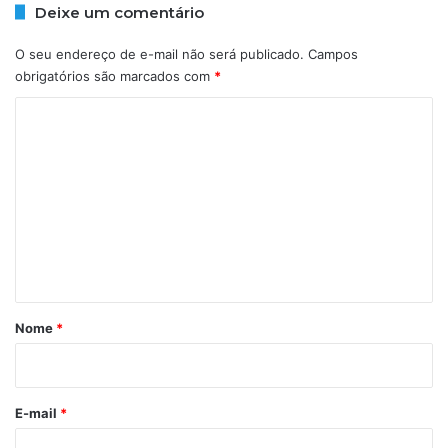
e
r
Deixe um comentário
n
a
s
c
O seu endereço de e-mail não será publicado.
Campos
a
i
obrigatórios são marcados com
*
;
s
C
a
m
s
o
o
s
n
m
i
o
s
s
e
t
e
n
a
s
t
t
á
á
d
r
i
Nome
*
o
i
s
o
*
E-mail
*