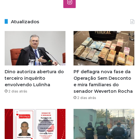
I
n
Atualizados
s
t
a
g
Dino autoriza abertura do
PF deflagra nova fase da
r
terceiro inquérito
Operação Sem Desconto
envolvendo Lulinha
e mira familiares do
a
senador Weverton Rocha
2 dias atrás
2 dias atrás
m