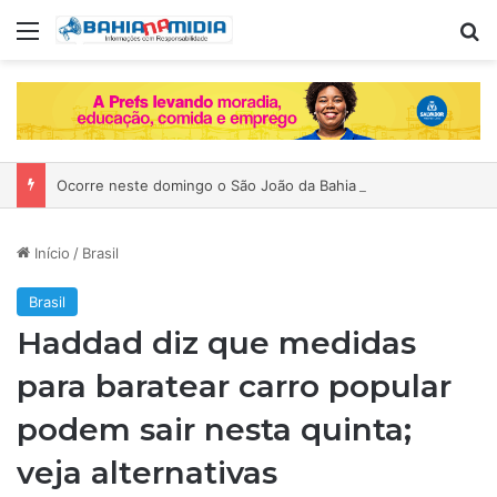
Menu
P
Ocorre neste domingo o São João da Bahia no Mercado de Paripe
Início
/
Brasil
Brasil
Haddad diz que medidas
para baratear carro popular
podem sair nesta quinta;
veja alternativas