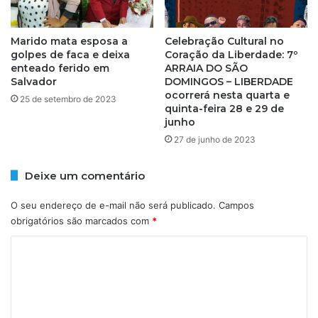
p
i
a
n
r
Marido mata esposa a
Celebração Cultural no
s
a
golpes de faca e deixa
Coração da Liberdade: 7º
a
enteado ferido em
ARRAIA DO SÃO
a
t
Salvador
DOMINGOS – LIBERDADE
j
i
ocorrerá nesta quarta e
u
25 de setembro de 2023
s
quinta-feira 28 e 29 de
d
f
junho
a
a
27 de junho de 2023
r
ç
v
ã
í
Deixe um comentário
o
t
d
i
e
O seu endereço de e-mail não será publicado.
Campos
m
a
obrigatórios são marcados com
*
a
l
C
s
i
d
a
o
a
d
m
s
o
e
s
e