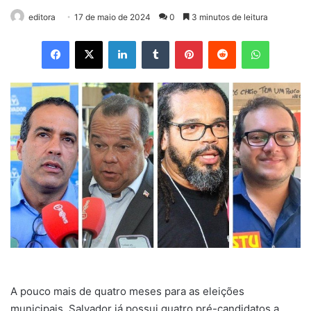
editora
17 de maio de 2024
0
3 minutos de leitura
Facebook
X
Linkedin
Tumblr
Pinterest
Reddit
WhatsApp
A pouco mais de quatro meses para as eleições
municipais, Salvador já possui quatro pré-candidatos a