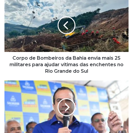
C
o
r
p
o
d
e
B
o
m
Corpo de Bombeiros da Bahia envia mais 25
b
militares para ajudar vítimas das enchentes no
e
Rio Grande do Sul
i
r
E
o
l
s
e
d
i
a
ç
B
õ
a
e
h
s
i