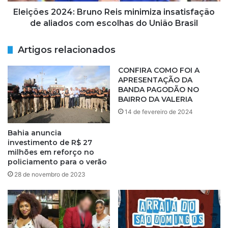
2
a
0
Eleições 2024: Bruno Reis minimiza insatisfação
e
2
de aliados com escolhas do União Brasil
n
4
v
:
Artigos relacionados
i
B
a
r
CONFIRA COMO FOI A
m
u
APRESENTAÇÃO DA
a
n
BANDA PAGODÃO NO
i
o
BAIRRO DA VALERIA
s
R
14 de fevereiro de 2024
2
e
5
i
Bahia anuncia
m
s
investimento de R$ 27
i
m
milhões em reforço no
l
i
policiamento para o verão
i
n
28 de novembro de 2023
t
i
a
m
r
i
e
z
s
a