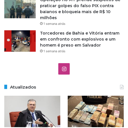
praticar golpes do falso PIX contra
baianos e bloqueia mais de R$ 10
milhões
1 semana atrás
Torcedores de Bahia e Vitória entram
em confronto com explosivos e um
homem é preso em Salvador
1 semana atrás
I
n
Atualizados
s
t
a
g