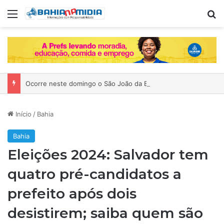
Menu
P
Ocorre neste domingo o São João da Bahia no Mercado de Paripe
Início
/
Bahia
Bahia
Eleições 2024: Salvador tem
quatro pré-candidatos a
prefeito após dois
desistirem; saiba quem são