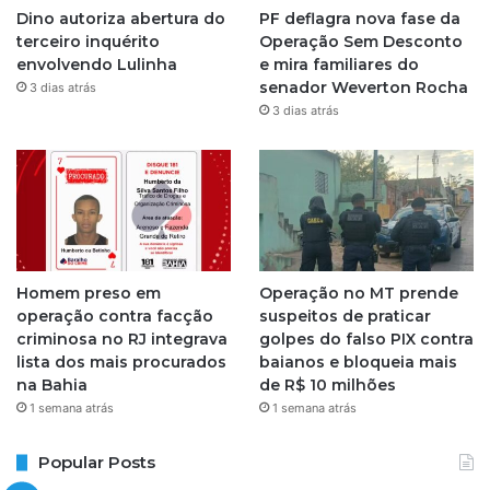
Dino autoriza abertura do
PF deflagra nova fase da
r
terceiro inquérito
Operação Sem Desconto
envolvendo Lulinha
e mira familiares do
a
senador Weverton Rocha
3 dias atrás
3 dias atrás
m
Homem preso em
Operação no MT prende
operação contra facção
suspeitos de praticar
criminosa no RJ integrava
golpes do falso PIX contra
lista dos mais procurados
baianos e bloqueia mais
na Bahia
de R$ 10 milhões
1 semana atrás
1 semana atrás
Popular Posts