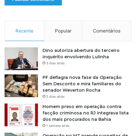
s
u
i
l
l
Recente
Popular
Comentários
Dino autoriza abertura do terceiro
inquérito envolvendo Lulinha
3 dias atrás
PF deflagra nova fase da Operação
Sem Desconto e mira familiares do
senador Weverton Rocha
3 dias atrás
Homem preso em operação contra
facção criminosa no RJ integrava lista
dos mais procurados na Bahia
1 semana atrás
Operação no MT prende suspeitos de