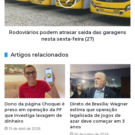
v
a
i
s
á
é
r
a
i
r
o
Rodoviários podem atrasar saída das garagens
r
s
nesta sexta-feira (27)
o
p
m
o
Artigos relacionados
b
d
a
e
d
m
a
a
e
t
t
r
e
a
m
s
Dono da página Choquei é
Direto de Brasília: Wagner
m
a
preso em operação da PF
estima que operação
e
r
que investiga lavagem de
legalizada de jogos de
r
s
dinheiro
azar deve começar em 3
e
anos
a
15 de abril de 2026
n
í
20 de junho de 2024