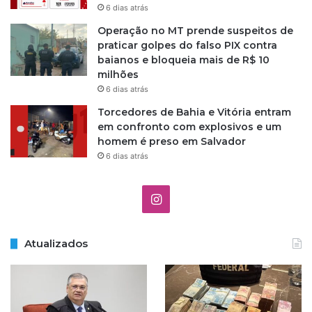
6 dias atrás
Operação no MT prende suspeitos de
praticar golpes do falso PIX contra
baianos e bloqueia mais de R$ 10
milhões
6 dias atrás
Torcedores de Bahia e Vitória entram
em confronto com explosivos e um
homem é preso em Salvador
6 dias atrás
I
n
Atualizados
s
t
a