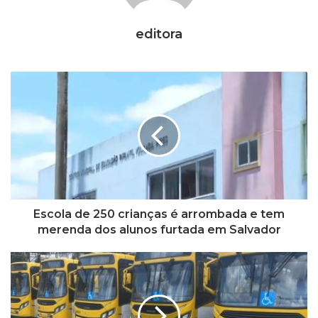
editora
E
s
c
o
l
a
d
e
2
5
Escola de 250 crianças é arrombada e tem
0
merenda dos alunos furtada em Salvador
c
r
R
i
o
a
d
n
o
ç