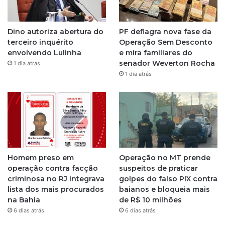
g
Dino autoriza abertura do
PF deflagra nova fase da
r
terceiro inquérito
Operação Sem Desconto
envolvendo Lulinha
e mira familiares do
a
senador Weverton Rocha
1 dia atrás
1 dia atrás
m
Homem preso em
Operação no MT prende
operação contra facção
suspeitos de praticar
criminosa no RJ integrava
golpes do falso PIX contra
lista dos mais procurados
baianos e bloqueia mais
na Bahia
de R$ 10 milhões
6 dias atrás
6 dias atrás