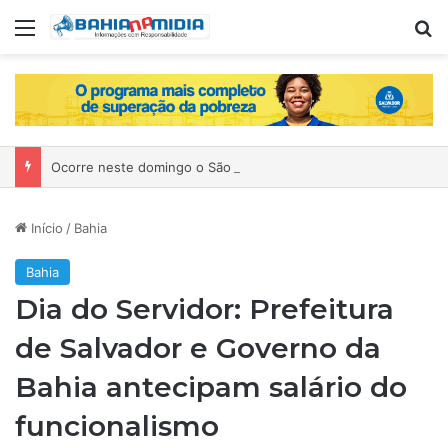
Menu
P
Ocorre neste domingo o São João da Bahia no Mercado de Paripe
Início
/
Bahia
Bahia
Dia do Servidor: Prefeitura
de Salvador e Governo da
Bahia antecipam salário do
funcionalismo