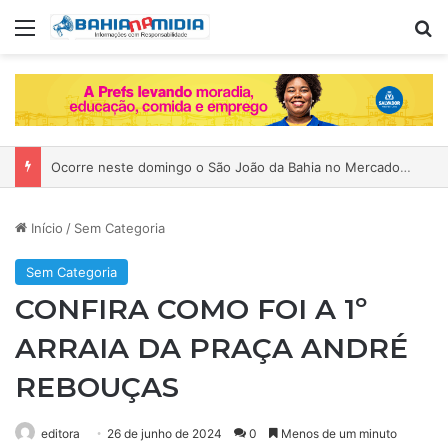
Menu
P
Servidores municipais de Salvador terão salários antecipados e ponto facultativo no São João; entenda
Início
/
Sem Categoria
Sem Categoria
CONFIRA COMO FOI A 1º
ARRAIA DA PRAÇA ANDRÉ
REBOUÇAS
editora
26 de junho de 2024
0
Menos de um minuto