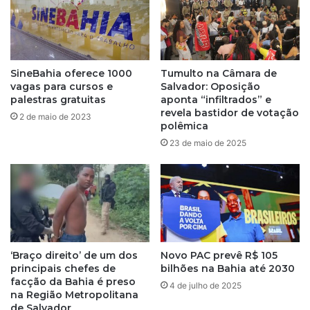
i
t
l
o
h
d
o
e
s
L
SineBahia oferece 1000
Tumulto na Câmara de
e
u
vagas para cursos e
Salvador: Oposição
s
l
palestras gratuitas
aponta “infiltrados” e
t
a
revela bastidor de votação
2 de maio de 2023
a
polêmica
a
b
o
23 de maio de 2025
e
a
l
u
e
m
c
e
i
n
d
t
o
o
‘Braço direito’ de um dos
Novo PAC prevê R$ 105
p
n
principais chefes de
bilhões na Bahia até 2030
e
o
facção da Bahia é preso
l
n
4 de julho de 2025
na Região Metropolitana
a
ú
de Salvador