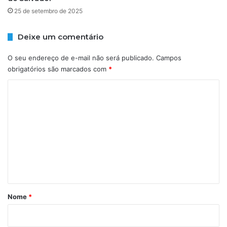
J
m
25 de setembro de 2025
u
e
s
r
t
o
Deixe um comentário
i
d
ç
e
O seu endereço de e-mail não será publicado.
Campos
a
d
obrigatórios são marcados com
*
e
C
p
u
o
t
m
a
d
e
o
n
s
t
á
r
Nome
*
i
o