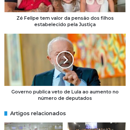
e
t
e
Zé Felipe tem valor da pensão dos filhos
m
estabelecido pela Justiça
v
a
G
l
o
o
v
r
e
d
r
a
n
p
o
e
p
n
u
s
b
Governo publica veto de Lula ao aumento no
ã
l
número de deputados
o
i
d
c
Artigos relacionados
o
a
s
v
f
e