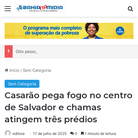
Menu
P
Oito pessoas são presas em operação contra grupo suspeito de tráfico de drogas no extremo sul da Bahia
Início
/
Sem Categoria
Sem Categoria
Casarão pega fogo no centro
de Salvador e chamas
atingem três prédios
editora
17 de julho de 2025
0
1 minuto de leitura