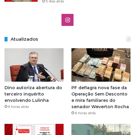
5 dias atrás
I
n
Atualizados
s
t
a
g
Dino autoriza abertura do
PF deflagra nova fase da
r
terceiro inquérito
Operação Sem Desconto
envolvendo Lulinha
e mira familiares do
a
senador Weverton Rocha
6 horas atrás
6 horas atrás
m