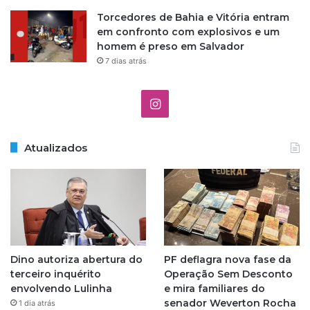
Torcedores de Bahia e Vitória entram
em confronto com explosivos e um
homem é preso em Salvador
7 dias atrás
I
n
Atualizados
s
t
a
g
Dino autoriza abertura do
PF deflagra nova fase da
r
terceiro inquérito
Operação Sem Desconto
envolvendo Lulinha
e mira familiares do
a
senador Weverton Rocha
1 dia atrás