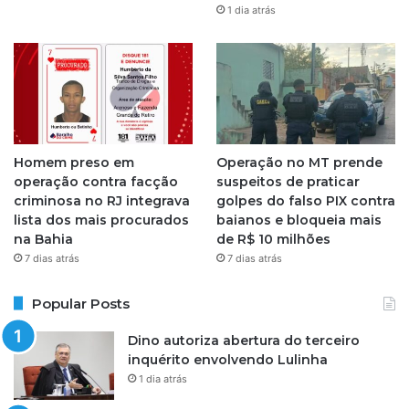
1 dia atrás
m
Homem preso em
Operação no MT prende
operação contra facção
suspeitos de praticar
criminosa no RJ integrava
golpes do falso PIX contra
lista dos mais procurados
baianos e bloqueia mais
na Bahia
de R$ 10 milhões
7 dias atrás
7 dias atrás
Popular Posts
Dino autoriza abertura do terceiro
inquérito envolvendo Lulinha
1 dia atrás