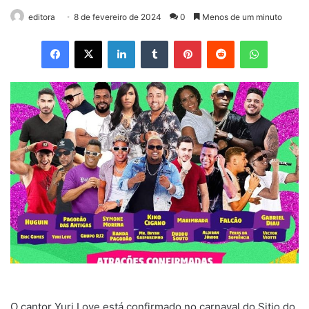
editora
8 de fevereiro de 2024
0
Menos de um minuto
Facebook
X
Linkedin
Tumblr
Pinterest
Reddit
WhatsApp
O cantor Yuri Love está confirmado no carnaval do Sitio do