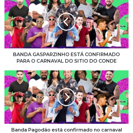
A
N
D
A
G
A
S
P
A
BANDA GASPARZINHO ESTÁ CONFIRMADO
R
PARA O CARNAVAL DO SITIO DO CONDE
Z
I
B
N
a
H
n
O
d
E
a
S
P
T
a
Á
g
C
o
O
d
Banda Pagodão está confirmado no carnaval