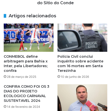
N
ã
do Sitio do Conde
F
o
I
e
Artigos relacionados
R
s
M
t
A
á
D
c
O
o
P
n
A
f
R
i
CONMEBOL define
Polícia Civil conclui
A
r
arbitragem para Bahia x
inquérito sobre acidente
O
m
Inter, pela Libertadores;
com 16 mortes em Santa
C
a
confira
Terezinha
A
d
28 de março de 2025
10 de junho de 2026
R
o
N
n
CONFIRA COMO FOI OS 3
A
o
DIAS DO PROJETO
V
ECOLOGICO CARNAVAL
c
SUSTENTAVEL 2024
A
a
L
r
14 de fevereiro de 2024