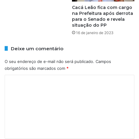
D
n
O
Cacá Leão fica com cargo
a
na Prefeitura após derrota
S
v
para o Senado e revela
I
a
situação do PP
T
l
I
16 de janeiro de 2023
d
O
o
D
S
Deixe um comentário
O
i
C
t
O seu endereço de e-mail não será publicado.
Campos
O
i
obrigatórios são marcados com
*
N
o
D
d
C
E
o
o
C
m
o
n
e
d
n
e
t
á