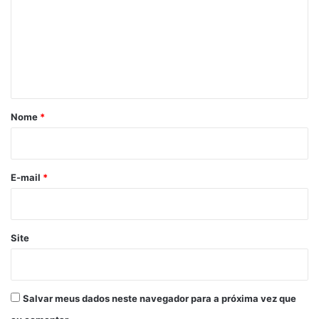
m
B
A
e
I
n
R
R
t
O
á
D
r
E
Nome
*
P
i
A
o
R
I
*
E-mail
*
P
E
Site
Salvar meus dados neste navegador para a próxima vez que