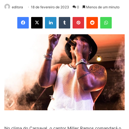
editora
18 de fevereiro de 2023
0
Menos de um minuto
Facebook
X
Linkedin
Tumblr
Pinterest
Reddit
WhatsApp
No clima do Carnaval, o cantor Miller Ramos comandará o