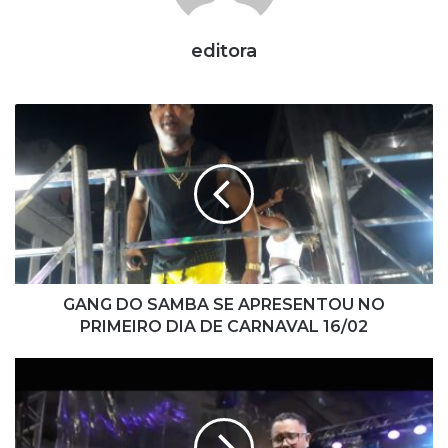
editora
G
A
N
G
D
O
S
A
M
B
GANG DO SAMBA SE APRESENTOU NO
A
PRIMEIRO DIA DE CARNAVAL 16/02
S
E
B
A
A
P
N
R
D