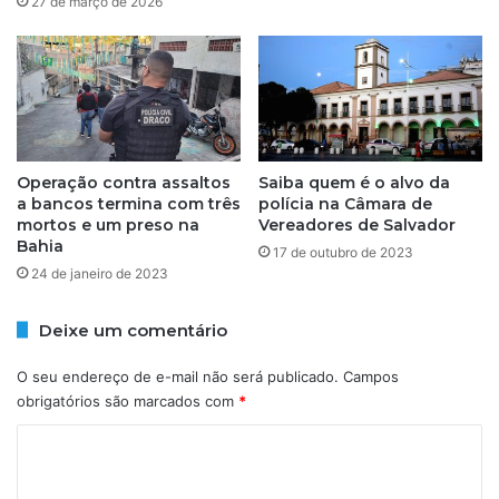
27 de março de 2026
C
U
A
N
R
O
N
D
A
I
V
A
A
1
Operação contra assaltos
Saiba quem é o alvo da
L
8
a bancos termina com três
polícia na Câmara de
1
D
mortos e um preso na
Vereadores de Salvador
6
E
Bahia
/
17 de outubro de 2023
F
24 de janeiro de 2023
0
E
2
V
E
Deixe um comentário
R
E
O seu endereço de e-mail não será publicado.
Campos
I
obrigatórios são marcados com
*
R
C
O
N
o
O