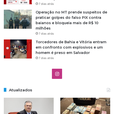
7 dias atrás
Operação no MT prende suspeitos de
praticar golpes do falso PIX contra
baianos e bloqueia mais de R$ 10
milhões
7 dias atrás
Torcedores de Bahia e Vitória entram
em confronto com explosivos e um
homem é preso em Salvador
7 dias atrás
I
n
Atualizados
s
t