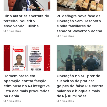
a
g
Dino autoriza abertura do
PF deflagra nova fase da
r
terceiro inquérito
Operação Sem Desconto
envolvendo Lulinha
e mira familiares do
a
senador Weverton Rocha
2 dias atrás
2 dias atrás
m
Homem preso em
Operação no MT prende
operação contra facção
suspeitos de praticar
criminosa no RJ integrava
golpes do falso PIX contra
lista dos mais procurados
baianos e bloqueia mais
na Bahia
de R$ 10 milhões
7 dias atrás
7 dias atrás