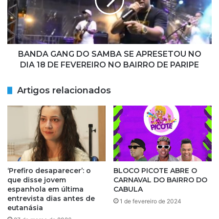
E
A
S
G
E
A
N
N
T
G
O
D
BANDA GANG DO SAMBA SE APRESETOU NO
U
O
DIA 18 DE FEVEREIRO NO BAIRRO DE PARIPE
N
S
O
A
Artigos relacionados
P
M
R
B
I
A
M
S
E
E
I
A
R
P
O
R
‘Prefiro desaparecer’: o
BLOCO PICOTE ABRE O
D
E
que disse jovem
CARNAVAL DO BAIRRO DO
I
S
espanhola em última
CABULA
A
E
entrevista dias antes de
1 de fevereiro de 2024
D
eutanásia
T
E
O