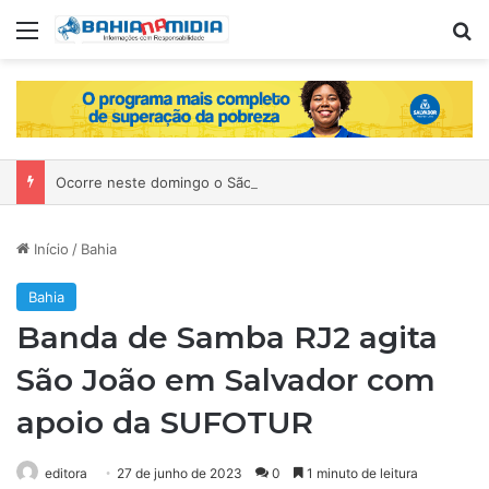
Menu
P
Ocorre neste domingo o São João da Bahia no Mercado de Paripe
Início
/
Bahia
Bahia
Banda de Samba RJ2 agita
São João em Salvador com
apoio da SUFOTUR
editora
27 de junho de 2023
0
1 minuto de leitura