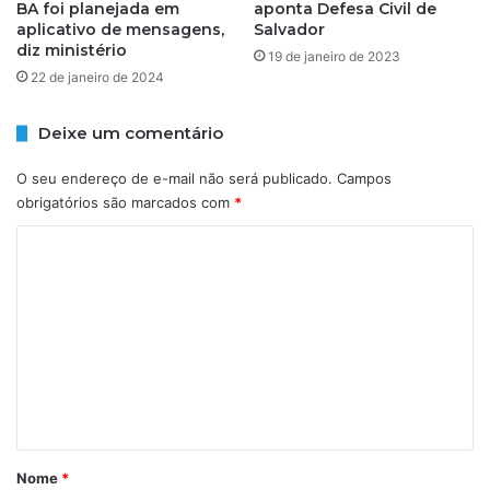
BA foi planejada em
aponta Defesa Civil de
O
C
aplicativo de mensagens,
Salvador
S
O
diz ministério
Ã
19 de janeiro de 2023
N
O
22 de janeiro de 2024
T
D
E
O
C
Deixe um comentário
M
E
I
R
O seu endereço de e-mail não será publicado.
Campos
N
Á
obrigatórios são marcados com
*
G
D
O
C
O
S
S
o
-
D
L
m
I
I
A
e
B
S
n
E
2
R
9
t
D
a
á
A
0
D
r
2
Nome
*