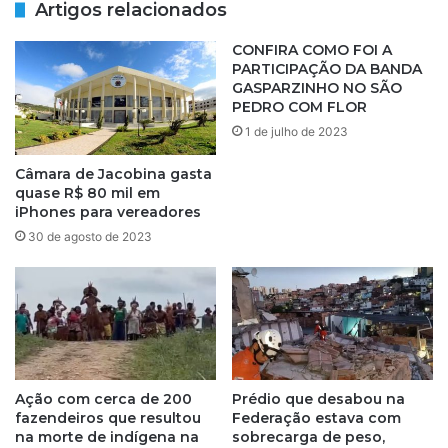
Artigos relacionados
d
I
a
C
CONFIRA COMO FOI A
L
O
PARTICIPAÇÃO DA BANDA
i
D
GASPARZINHO NO SÃO
b
O
PEDRO COM FLOR
e
M
1 de julho de 2023
r
E
d
R
Câmara de Jacobina gasta
a
C
quase R$ 80 mil em
d
A
iPhones para vereadores
e
D
30 de agosto de 2023
:
O
7
D
º
E
A
P
R
A
R
R
A
I
I
P
Ação com cerca de 200
Prédio que desabou na
A
fazendeiros que resultou
Federação estava com
E
D
na morte de indígena na
sobrecarga de peso,
A