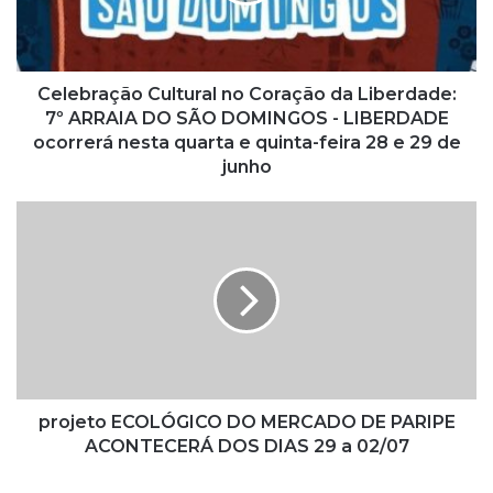
r
a
ç
ã
o
Celebração Cultural no Coração da Liberdade:
C
7º ARRAIA DO SÃO DOMINGOS - LIBERDADE
u
ocorrerá nesta quarta e quinta-feira 28 e 29 de
l
junho
t
u
p
r
r
a
o
l
j
n
e
o
t
C
o
o
E
r
C
a
O
projeto ECOLÓGICO DO MERCADO DE PARIPE
ç
L
ACONTECERÁ DOS DIAS 29 a 02/07
ã
Ó
o
G