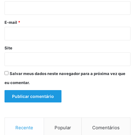
E
/
i
o
0
c
o
7
o
*
E-mail
*
r
r
e
r
Site
á
n
e
s
Salvar meus dados neste navegador para a próxima vez que
t
a
eu comentar.
q
u
a
r
t
a
e
Recente
Popular
Comentários
q