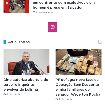
h
em confronto com explosivos e um
o
homem é preso em Salvador
1 semana atrás
I
n
Atualizados
s
t
a
g
Dino autoriza abertura do
PF deflagra nova fase da
r
terceiro inquérito
Operação Sem Desconto
envolvendo Lulinha
e mira familiares do
a
senador Weverton Rocha
4 dias atrás
4 dias atrás
m