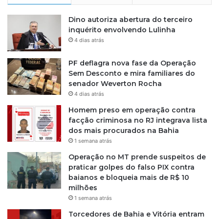
u
i
Dino autoriza abertura do terceiro
n
inquérito envolvendo Lulinha
t
4 dias atrás
a
-
PF deflagra nova fase da Operação
f
Sem Desconto e mira familiares do
e
senador Weverton Rocha
i
4 dias atrás
r
Homem preso em operação contra
a
facção criminosa no RJ integrava lista
2
dos mais procurados na Bahia
8
e
1 semana atrás
2
Operação no MT prende suspeitos de
9
praticar golpes do falso PIX contra
d
baianos e bloqueia mais de R$ 10
e
milhões
j
1 semana atrás
u
n
Torcedores de Bahia e Vitória entram