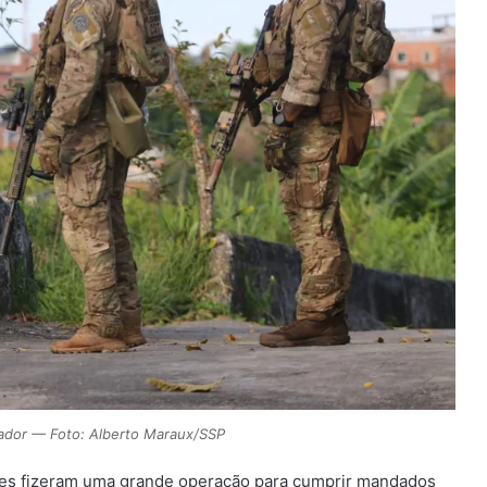
lvador — Foto: Alberto Maraux/SSP
litares fizeram uma grande operação para cumprir mandados