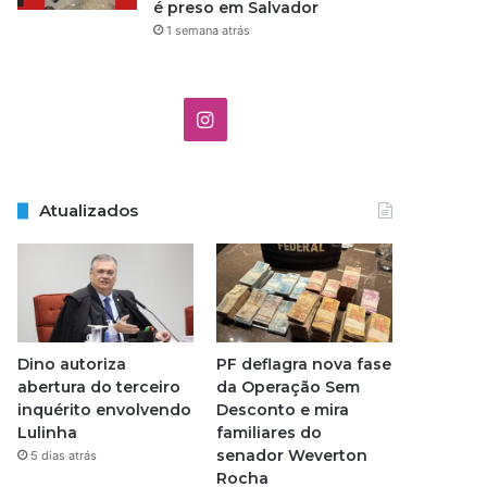
é preso em Salvador
1 semana atrás
I
n
s
Atualizados
t
a
g
Dino autoriza
PF deflagra nova fase
r
abertura do terceiro
da Operação Sem
inquérito envolvendo
Desconto e mira
a
Lulinha
familiares do
senador Weverton
5 dias atrás
m
Rocha