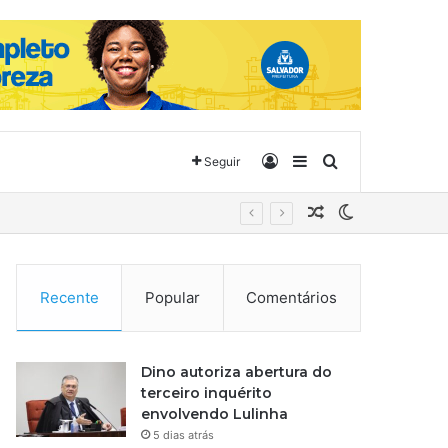
Entrar
Barra Lateral
Procurar por
Seguir
Artigo aleatório
Switch skin
Recente
Popular
Comentários
Dino autoriza abertura do
terceiro inquérito
envolvendo Lulinha
5 dias atrás