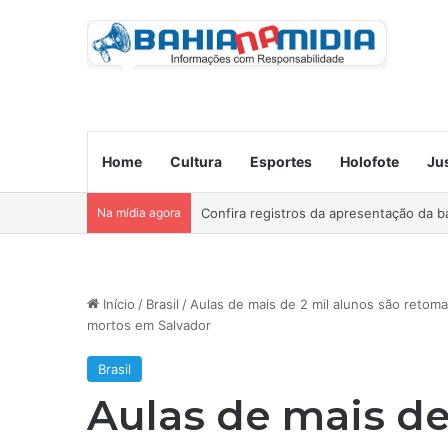
Home
Cultura
Esportes
Holofote
Ju
Na mídia agora
Ocorre neste domingo o São João da B
Início
/
Brasil
/
Aulas de mais de 2 mil alunos são retom
mortos em Salvador
Brasil
Aulas de mais de