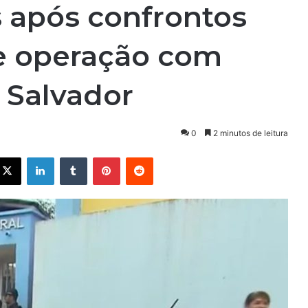
 após confrontos
de operação com
 Salvador
0
2 minutos de leitura
X
Linkedin
Tumblr
Pinterest
Reddit