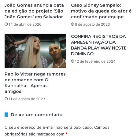
õ
s
João Gomes anuncia data
Caso Sidney Sampaio:
e
t
da edição do projeto ‘São
motivo da queda do ator é
s
a
João Gomes’ em Salvador
confirmado por equipe
d
b
14 de abril de 2026
8 de agosto de 2023
a
e
f
l
CONFIRA REGISTROS DA
i
e
APRESENTAÇÃO DA
l
c
BANDA PLAY WAY NESTE
h
DOMINGO
i
a
d
12 de fevereiro de 2024
n
a
o
n
Pabllo Vittar nega rumores
‘
a
de romance com O
F
Kannalha: “Apenas
B
amigos”
a
A
n
e
11 de agosto de 2023
t
e
á
m
Deixe um comentário
s
o
t
u
O seu endereço de e-mail não será publicado.
Campos
i
t
obrigatórios são marcados com
*
c