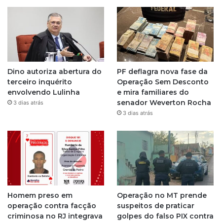
t
a
g
Dino autoriza abertura do
PF deflagra nova fase da
r
terceiro inquérito
Operação Sem Desconto
envolvendo Lulinha
e mira familiares do
a
senador Weverton Rocha
3 dias atrás
3 dias atrás
m
Homem preso em
Operação no MT prende
operação contra facção
suspeitos de praticar
criminosa no RJ integrava
golpes do falso PIX contra