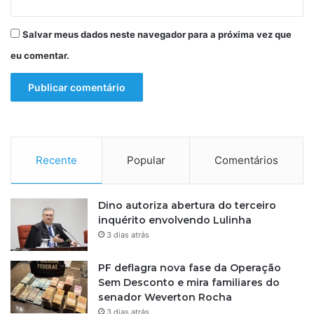
g
i
Salvar meus dados neste navegador para a próxima vez que
ã
o
eu comentar.
f
o
i
m
a
i
s
Recente
Popular
Comentários
a
t
i
Dino autoriza abertura do terceiro
n
inquérito envolvendo Lulinha
g
3 dias atrás
i
d
PF deflagra nova fase da Operação
a
Sem Desconto e mira familiares do
senador Weverton Rocha
3 dias atrás