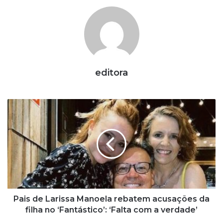
editora
P
a
i
s
d
e
L
a
r
i
Pais de Larissa Manoela rebatem acusações da
s
filha no ‘Fantástico’: ‘Falta com a verdade’
s