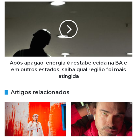
a
A
M
p
a
ó
n
s
o
a
e
p
l
a
a
g
r
ã
e
o
Após apagão, energia é restabelecida na BA e
b
,
em outros estados; saiba qual região foi mais
a
e
atingida
t
n
e
e
Artigos relacionados
m
r
a
g
c
i
u
a
s
é
a
r
ç
e