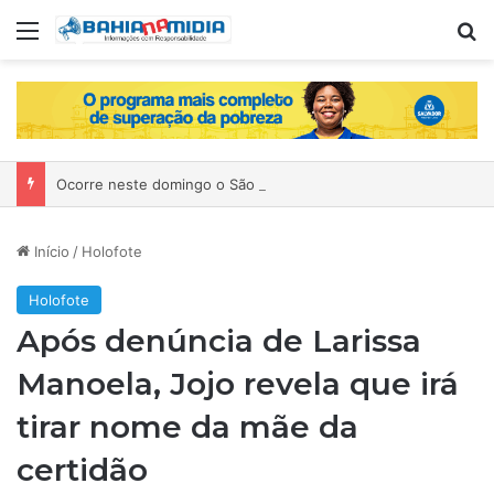
Menu
P
Ocorre neste domingo o São João da Bahia no Mercado de Paripe
Início
/
Holofote
Holofote
Após denúncia de Larissa
Manoela, Jojo revela que irá
tirar nome da mãe da
certidão