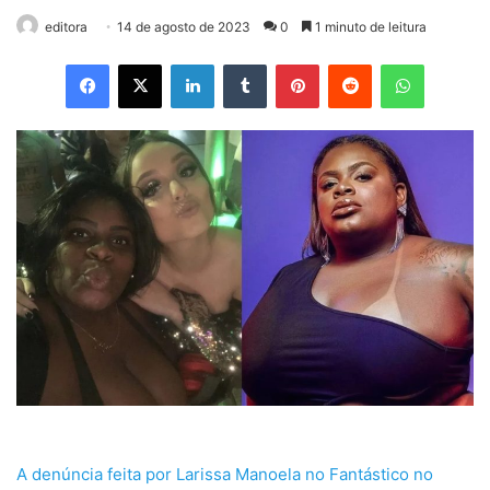
editora
14 de agosto de 2023
0
1 minuto de leitura
Facebook
X
Linkedin
Tumblr
Pinterest
Reddit
WhatsApp
A denúncia feita por Larissa Manoela no Fantástico no